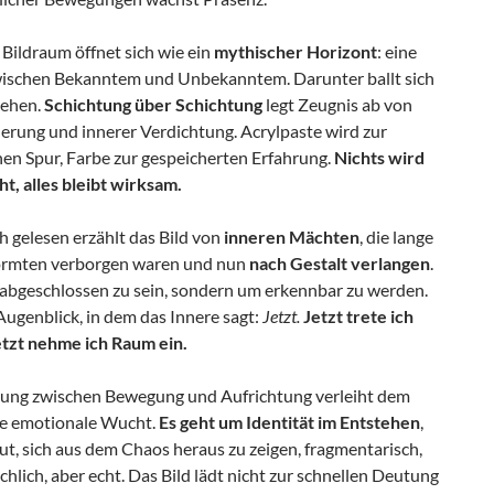
Bildraum öffnet sich wie ein
mythischer Horizont
: eine
ischen Bekanntem und Unbekanntem. Darunter ballt sich
hehen.
Schichtung über Schichtung
legt Zeugnis ab von
nerung und innerer Verdichtung. Acrylpaste wird zur
hen Spur, Farbe zur gespeicherten Erfahrung.
Nichts wird
t, alles bleibt wirksam.
 gelesen erzählt das Bild von
inneren Mächten
, die lange
ormten verborgen waren und nun
nach Gestalt verlangen
.
 abgeschlossen zu sein, sondern um erkennbar zu werden.
 Augenblick, in dem das Innere sagt:
Jetzt.
Jetzt trete ich
etzt nehme ich Raum ein.
ung zwischen Bewegung und Aufrichtung verleiht dem
e emotionale Wucht.
Es geht um Identität im Entstehen
,
t, sich aus dem Chaos heraus zu zeigen, fragmentarisch,
hlich, aber echt. Das Bild lädt nicht zur schnellen Deutung