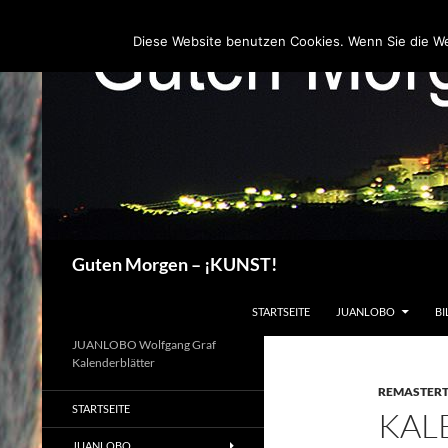
Zum
Inhalt
Diese Website benutzen Cookies. Wenn Sie die W
springen
Suchen
Guten Morgen – ¡KUNST!
STARTSEITE
JUANLOBO
BI
JUANLOBO Wolfgang Graf
Kalenderblätter
REMASTER
STARTSEITE
KAL
JUANLOBO