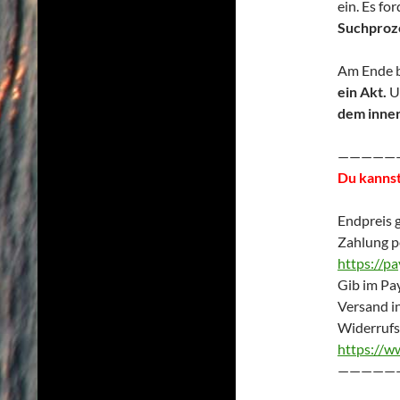
ein. Es fo
Suchproz
Am Ende b
ein Akt.
Un
dem inner
—————
Du kannst
Endpreis 
Zahlung p
https://p
Gib im Pay
Versand i
Widerrufs
https://w
—————