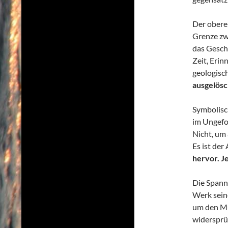
Der obere 
Grenze zw
das Gesc
Zeit, Erin
geologisc
ausgelösch
Symbolisch
im Ungef
Nicht, um
Es ist der
hervor. J
Die Spann
Werk sein
um den Mu
widersprüc