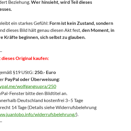
rdert Beziehung.
Wer hinsieht, wird Teil dieses
esses.
leibt ein starkes Gefühl:
Form ist kein Zustand, sondern
d dieses Bild hält genau diesen Akt fest,
den Moment, in
e Kräfte beginnen, sich selbst zu glauben.
—
 dieses Original kaufen:
gemäß §19 UStG:
250.- Euro
er
PayPal oder Überweisung
:
aypal.me/wolfgangsupra/250
Pal-Fenster bitte den Bildtitel an.
nnerhalb Deutschland kostenfrei 3–5 Tage
recht 14 Tage (Details siehe Widerrufsbelehrung
ww.juanlobo.info/widerrufsbelehrung/
).
—