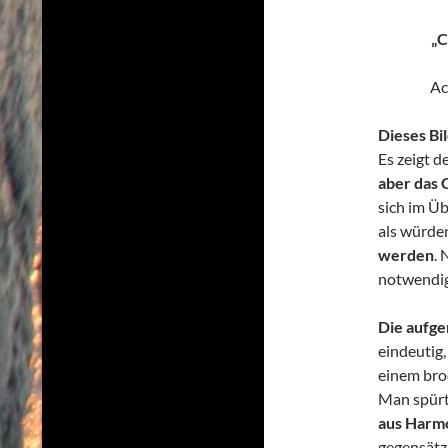
„C
Ac
Dieses Bild
Es zeigt 
aber das 
sich im Üb
als würd
werden
. 
notwendig
Die aufge
eindeutig
einem brod
Man spürt
aus Harmo
gegensätz