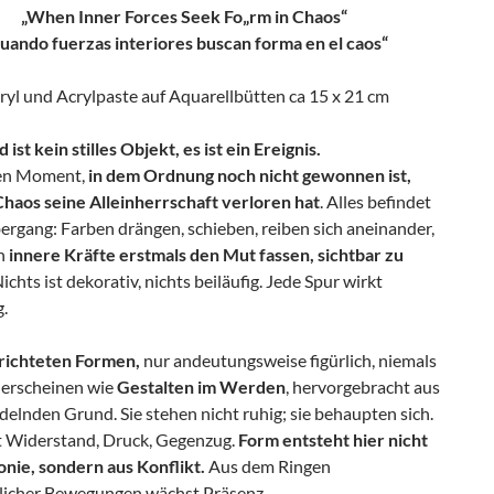
„When Inner Forces Seek Fo
„
rm in Chaos“
uando fuerzas interiores buscan forma en el caos“
ryl und Acrylpaste auf Aquarellbütten ca 15 x 21 cm
 ist kein stilles Objekt, es ist ein Ereignis.
den Moment,
in dem Ordnung noch nicht gewonnen ist,
Chaos seine Alleinherrschaft verloren hat
. Alles befindet
ergang: Farben drängen, schieben, reiben sich aneinander,
en
innere Kräfte erstmals den Mut fassen, sichtbar zu
Nichts ist dekorativ, nichts beiläufig. Jede Spur wirkt
.
richteten Formen,
nur andeutungsweise figürlich, niemals
, erscheinen wie
Gestalten im Werden
, hervorgebracht aus
elnden Grund. Sie stehen nicht ruhig; sie behaupten sich.
 Widerstand, Druck, Gegenzug.
Form entsteht hier nicht
nie, sondern aus Konflikt.
Aus dem Ringen
licher Bewegungen wächst Präsenz.