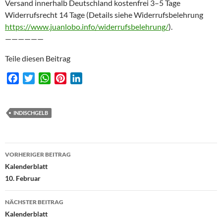
Versand innerhalb Deutschland kostenfrei 3–5 Tage
Widerrufsrecht 14 Tage (Details siehe Widerrufsbelehrung
https://www.juanlobo.info/widerrufsbelehrung/
).
——————
Teile diesen Beitrag
F
T
W
P
L
a
w
h
i
i
c
i
a
n
n
e
t
t
t
k
INDISCHGELB
b
t
s
e
e
o
e
A
r
d
Beitragsnavigation
o
r
p
e
I
VORHERIGER BEITRAG
k
p
s
n
Kalenderblatt
t
10. Februar
NÄCHSTER BEITRAG
Kalenderblatt