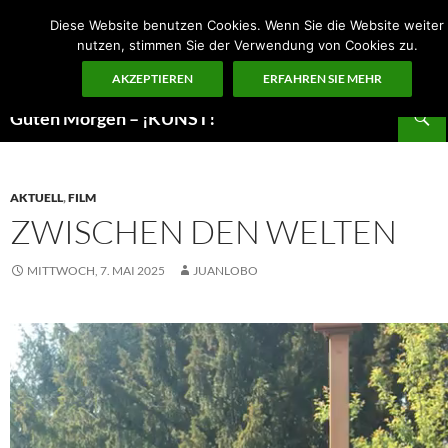
Zum
Diese Website benutzen Cookies. Wenn Sie die Website weiter
Inhalt
nutzen, stimmen Sie der Verwendung von Cookies zu.
springen
AKZEPTIEREN
ERFAHREN SIE MEHR
Suchen
Guten Morgen – ¡KUNST!
AKTUELL
,
FILM
ZWISCHEN DEN WELTEN
MITTWOCH, 7. MAI 2025
JUANLOBO
Video-
Player