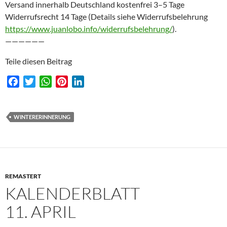
Versand innerhalb Deutschland kostenfrei 3–5 Tage
Widerrufsrecht 14 Tage (Details siehe Widerrufsbelehrung
https://www.juanlobo.info/widerrufsbelehrung/
).
——————
Teile diesen Beitrag
F
T
W
P
L
a
w
h
i
i
c
i
a
n
n
e
t
t
t
k
WINTERERINNERUNG
b
t
s
e
e
o
e
A
r
d
o
r
p
e
I
k
p
s
n
REMASTERT
t
KALENDERBLATT
11. APRIL