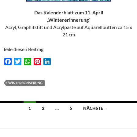
Das Kalenderblatt zum 11. April
„Wintererinnerung“
Acryl, Graphitstift und Acrylpaste auf Aquarellbütten ca 15 x
21 cm
Teile diesen Beitrag
F
T
W
P
L
a
w
h
i
i
c
i
a
n
n
e
t
t
t
k
WINTERERINNERUNG
b
t
s
e
e
o
e
A
r
d
o
r
p
e
I
Beitragsnavigation
1
2
…
5
NÄCHSTE →
k
p
s
n
t