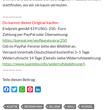
stattfinden, wo wir sie kaum vermuten.
——————
Du kannst dieses Original kaufen:
Endpreis gemäß §19 UStG: 250.- Euro
Zahlung per PayPal oder Überweisung:
https://paypal.me/wolfgangsupra/250
Gib im PayPal-Fenster bitte den Bildtitel an.
Versand innerhalb Deutschland kostenfrei 3–5 Tage
Widerrufsrecht 14 Tage (Details siehe Widerrufsbelehrung
https://www.juanlobo.info/widerrufsbelehrung/
).
——————
Teile diesen Beitrag
F
T
W
P
L
a
w
h
i
i
c
i
a
n
n
e
t
t
t
k
AGATHE
REGENWURM
SELLERIE
WILLI
WURZEL