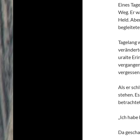
Eines Tag
Weg. Er wa
Held. Aber
begleitete
Tagelang 
verändert
uralte Er
vergangen
vergessen
Als er sch
stehen. Es
betrachtet
„Ich habe 
Da gescha