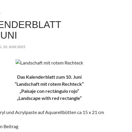
p
e
I
p
s
n
T
t
ENDERBLATT
JUNI
, 10. JUNI 2025
Das Kalenderblatt zum 10. Juni
“Landschaft mit rotem Rechteck”
„Paisaje con rectángulo rojo“
„Landscape with red rectangle“
ryl und Acrylpaste auf Aquarellbütten ca 15 x 21 cm
en Beitrag