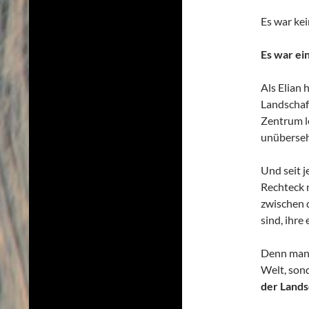
Es war kei
Es war ei
Als Elian 
Landschaft
Zentrum le
unüberseh
Und seit j
Rechteck 
zwischen d
sind, ihre
Denn manc
Welt, son
der Lands