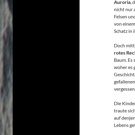
Auroria
, 
nicht nur 
Felsen und
von einem
Schatz in 
Doch mitt
rotes Re
Baum. Es s
woher es 
Geschicht
gefallenen
vergessen
Die Kinder
traute sic
auf denjen
Lebens ge