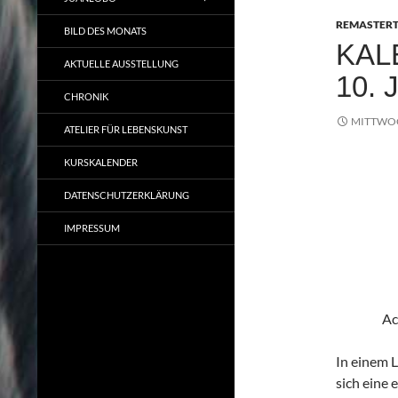
REMASTER
BILD DES MONATS
KAL
AKTUELLE AUSSTELLUNG
10. 
CHRONIK
MITTWOCH
ATELIER FÜR LEBENSKUNST
KURSKALENDER
DATENSCHUTZERKLÄRUNG
IMPRESSUM
Ac
In einem L
sich eine