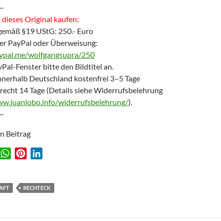
—
dieses Original kaufen:
gemäß §19 UStG: 250.- Euro
er PayPal oder Überweisung:
aypal.me/wolfgangsupra/250
Pal-Fenster bitte den Bildtitel an.
nnerhalb Deutschland kostenfrei 3–5 Tage
recht 14 Tage (Details siehe Widerrufsbelehrung
ww.juanlobo.info/widerrufsbelehrung/
).
—
en Beitrag
W
P
L
w
h
i
i
a
n
n
t
t
k
AFT
RECHTECK
s
e
e
A
r
d