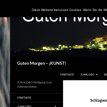
Zum
Inhalt
Diese Website benutzen Cookies. Wenn Sie die W
springen
Suchen
Guten Morgen – ¡KUNST!
STARTSEITE
JUANLOBO
BI
JUANLOBO Wolfgang Graf
Kalenderblätter
STARTSEITE
Schlagwo
JUANLOBO