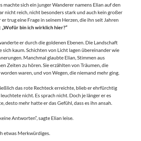
es machte sich ein junger Wanderer namens Elian auf den
r nicht reich, nicht besonders stark und auch kein großer
 er trug eine Frage in seinem Herzen, die ihn seit Jahren
:
„Wofür bin ich wirklich hier?“
wanderte er durch die goldenen Ebenen. Die Landschaft
e sich kaum. Schichten von Licht lagen übereinander wie
innerungen. Manchmal glaubte Elian, Stimmen aus
en Zeiten zu hören. Sie erzählten von Träumen, die
 worden waren, und von Wegen, die niemand mehr ging.
ließlich das rote Rechteck erreichte, blieb er ehrfürchtig
 leuchtete nicht. Es sprach nicht. Doch je länger er es
e, desto mehr hatte er das Gefühl, dass es ihn ansah.
keine Antworten“, sagte Elian leise.
h etwas Merkwürdiges.