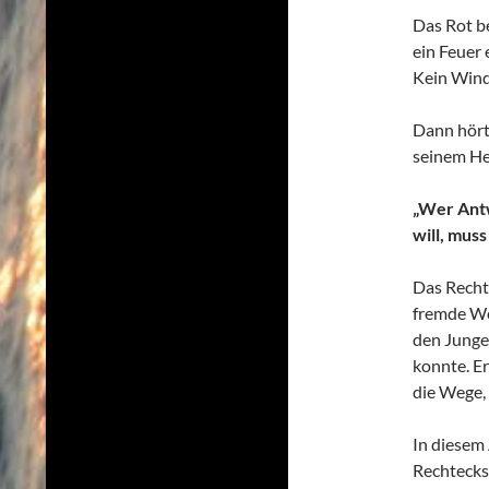
Das Rot be
ein Feuer 
Kein Wind
Dann hörte
seinem He
„Wer Antw
will, mus
Das Rechte
fremde Wel
den Junge
konnte. Er
die Wege, 
In diesem
Rechtecks