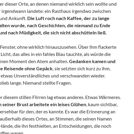
er dieser Orte, an denen niemand wirklich sein wollte und
r irgendwann landete: ein Rasthaus irgendwo zwischen
und Ankunft.
Die Luft roch nach Kaffee, der zu lange
ten wurde, nach Geschichten, die niemand zu Ende
und nach Müdigkeit, die sich nicht abschütteln ließ.
Fenster, ohne wirklich hinauszusehen. Über ihm flackerte
 Licht, das alles in ein fahles Blau tauchte, als würde die
einen Moment den Atem anhalten.
Gedanken kamen und
ie Reisende ohne Gepäck
, sie setzten sich kurz zu ihm,
n etwas Unverständliches und verschwanden wieder.
lieb lange. Niemand stellte Fragen.
 diesem stillen Flirren lag etwas anderes. Etwas Wärmeres.
n seiner Brust arbeitete ein leises Glühen
, kaum sichtbar,
rsehbar für den, der es kannte. Es war die Erinnerung an
 außerhalb dieses Ortes, an Stimmen, die seinen Namen
 Hände, die ihn festhielten, an Entscheidungen, die noch
offen waren.