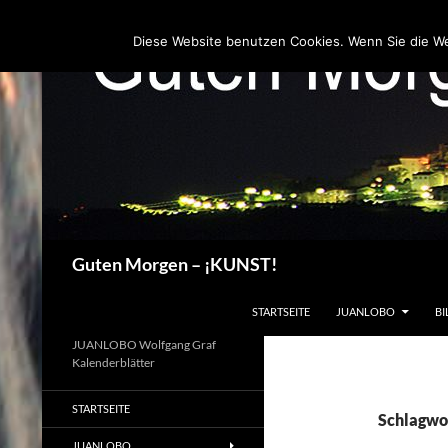
Zum
Inhalt
Diese Website benutzen Cookies. Wenn Sie die W
springen
Suchen
Guten Morgen – ¡KUNST!
STARTSEITE
JUANLOBO
BI
JUANLOBO Wolfgang Graf
Kalenderblätter
STARTSEITE
Schlagwo
JUANLOBO