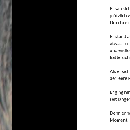
Er sah si
plötzlich 
Durchreis
Er stand a
etwas in i
und endlo
hatte sic
Als er si
der leere 
Er ging h
seit lange
Denn er h
Moment, i