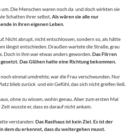
ch um. Die Menschen waren noch da und doch wirkten sie
wie Schatten ihrer selbst.
Als wären sie alle nur
ende in ihren eigenen Leben
.
uf. Nicht abrupt, nicht entschlossen, sondern so, als hätte
hm längst entschieden. Draußen wartete die Straße, grau
s. Doch in ihm war etwas anders geworden.
Das Flirren
h gesetzt. Das Glühen hatte eine Richtung bekommen.
ch noch einmal umdrehte, war die Frau verschwunden. Nur
Platz blieb zurück und ein Gefühl, das sich nicht greifen ließ.
inaus, ohne zu wissen, wohin genau. Aber zum ersten Mal
r Zeit wusste er, dass es darauf nicht ankam.
atte verstanden:
Das Rasthaus ist kein Ziel. Es ist der
n dem du erkennst, dass du weitergehen musst.