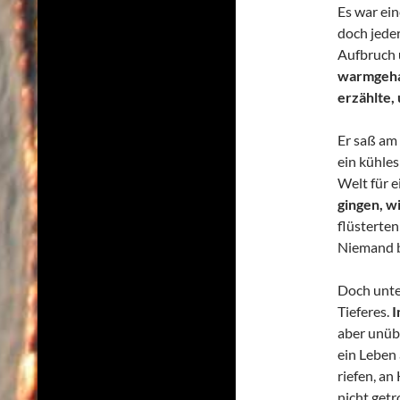
Es war ein
doch jede
Aufbruch 
warmgehal
erzählte, 
Er saß am 
ein kühles
Welt für 
gingen, w
flüsterte
Niemand b
Doch unter
Tieferes.
I
aber unübe
ein Leben
riefen, an
nicht getr