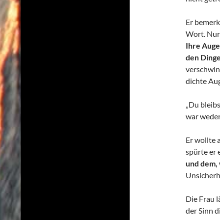
Er bemerkt
Wort. Nur 
Ihre Augen
den Dinge
verschwind
dichte Aug
„Du bleibs
war weder
Er wollte 
spürte er 
und dem, 
Unsicherh
Die Frau l
der Sinn d