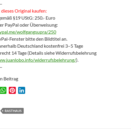
—
dieses Original kaufen:
gemäß §19 UStG: 250.- Euro
er PayPal oder Überweisung:
aypal.me/wolfgangsupra/250
Pal-Fenster bitte den Bildtitel an.
nnerhalb Deutschland kostenfrei 3–5 Tage
recht 14 Tage (Details siehe Widerrufsbelehrung
ww.juanlobo.info/widerrufsbelehrung/
).
—
en Beitrag
W
P
L
w
h
i
i
a
n
n
t
t
k
RASTHAUS
s
e
e
A
r
d