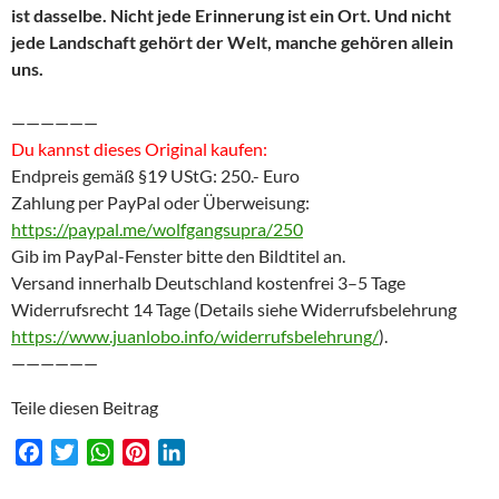
ist dasselbe. Nicht jede Erinnerung ist ein Ort. Und nicht
jede Landschaft gehört der Welt, manche gehören allein
uns.
——————
Du kannst dieses Original kaufen:
Endpreis gemäß §19 UStG: 250.- Euro
Zahlung per PayPal oder Überweisung:
https://paypal.me/wolfgangsupra/250
Gib im PayPal-Fenster bitte den Bildtitel an.
Versand innerhalb Deutschland kostenfrei 3–5 Tage
Widerrufsrecht 14 Tage (Details siehe Widerrufsbelehrung
https://www.juanlobo.info/widerrufsbelehrung/
).
——————
Teile diesen Beitrag
F
T
W
P
L
a
w
h
i
i