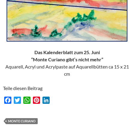
Das Kalenderblatt zum 25. Juni
“Monte Curiano gibt’s nicht mehr”
Aquarell, Acryl und Acrylpaste auf Aquarellbütten ca 15 x 21
cm
Teile diesen Beitrag
F
T
W
P
L
a
w
h
i
i
c
i
a
n
n
e
t
t
t
k
MONTE CURIANO
b
t
s
e
e