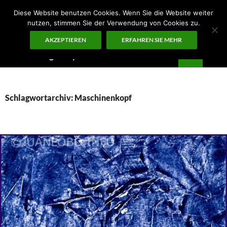
Zum
Diese Website benutzen Cookies. Wenn Sie die Website weiter
Inhalt
nutzen, stimmen Sie der Verwendung von Cookies zu.
springen
AKZEPTIEREN
ERFAHREN SIE MEHR
Suchen
Guten Morgen – ¡KUNST!
PRIMÄR
MENÜ
Schlagwortarchiv: Maschinenkopf