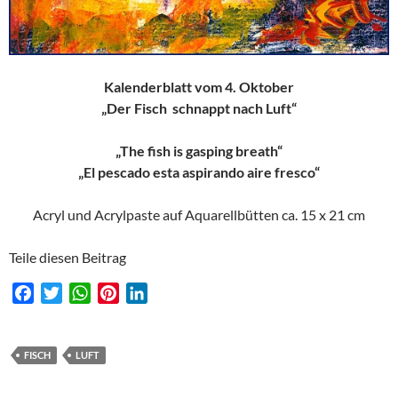
Kalenderblatt vom 4. Oktober
„Der Fisch schnappt nach Luft“
„The fish is gasping breath“
„El pescado esta aspirando aire fresco“
Acryl und Acrylpaste auf Aquarellbütten ca. 15 x 21 cm
Teile diesen Beitrag
F
T
W
P
L
a
w
h
i
i
c
i
a
n
n
e
t
t
t
k
FISCH
LUFT
b
t
s
e
e