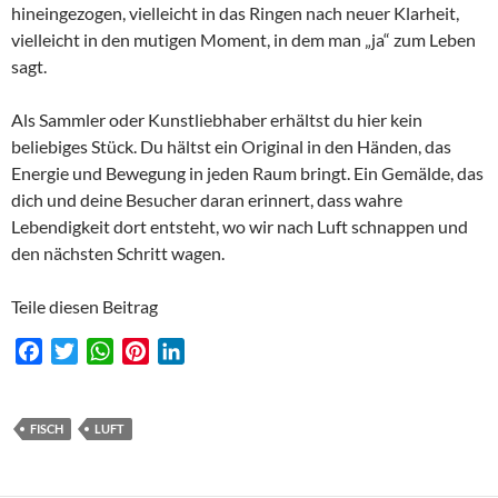
hineingezogen, vielleicht in das Ringen nach neuer Klarheit,
vielleicht in den mutigen Moment, in dem man „ja“ zum Leben
sagt.
Als Sammler oder Kunstliebhaber erhältst du hier kein
beliebiges Stück. Du hältst ein Original in den Händen, das
Energie und Bewegung in jeden Raum bringt. Ein Gemälde, das
dich und deine Besucher daran erinnert, dass wahre
Lebendigkeit dort entsteht, wo wir nach Luft schnappen und
den nächsten Schritt wagen.
Teile diesen Beitrag
F
T
W
P
L
a
w
h
i
i
c
i
a
n
n
e
t
t
t
k
FISCH
LUFT
b
t
s
e
e
o
e
A
r
d