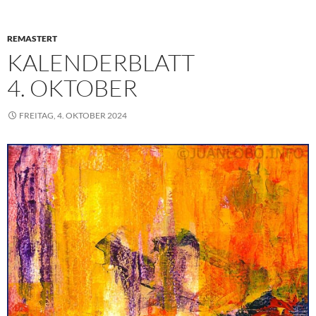
o
r
p
e
I
k
p
s
n
REMASTERT
t
KALENDERBLATT
4. OKTOBER
FREITAG, 4. OKTOBER 2024