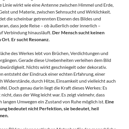
ne Linie wirkt wie eine Antenne zwischen Himmel und Erde,
Geist und Materie, zwischen Sehnsucht und Wirklichkeit.
ndet die scheinbar getrennten Ebenen des Bildes und
aran, dass jede Reise – ob äußerlich oder innerlich –
auf Verbindung hinausläuft.
Der Mensch sucht keinen
 Ort. Er sucht Resonanz.
läche des Werkes lebt von Brüchen, Verdichtungen und
rgängen. Gerade diese Unebenheiten verleihen dem Bild
bwürdigkeit. Nichts wirkt geschniegelt oder dekorativ.
n entsteht der Eindruck einer echten Erfahrung, einer
h Widerstände, durch Hitze, Einsamkeit und vielleicht auch
fel. Doch genau darin liegt die Kraft dieses Werkes: Es
nicht, dass der Weg leicht war. Es zeigt vielmehr, dass
ch langen Umwegen ein Zustand von Ruhe möglich ist.
Eine
ung bedeutet nicht Perfektion, sie bedeutet, heil
men.