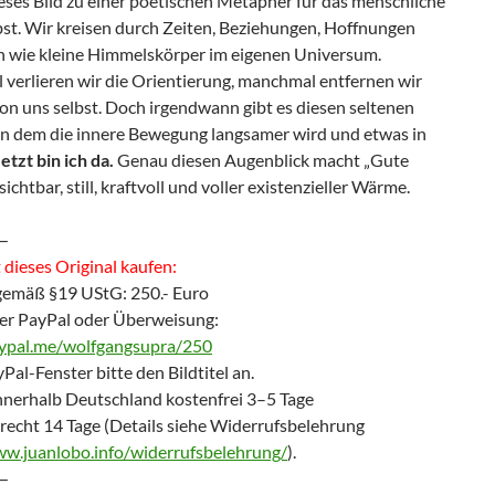
eses Bild zu einer poetischen Metapher für das menschliche
bst. Wir kreisen durch Zeiten, Beziehungen, Hoffnungen
n wie kleine Himmelskörper im eigenen Universum.
verlieren wir die Orientierung, manchmal entfernen wir
on uns selbst. Doch irgendwann gibt es diesen seltenen
n dem die innere Bewegung langsamer wird und etwas in
Jetzt bin ich da.
Genau diesen Augenblick macht „Gute
ichtbar, still, kraftvoll und voller existenzieller Wärme.
—
dieses Original kaufen:
gemäß §19 UStG: 250.- Euro
er PayPal oder Überweisung:
aypal.me/wolfgangsupra/250
Pal-Fenster bitte den Bildtitel an.
nnerhalb Deutschland kostenfrei 3–5 Tage
recht 14 Tage (Details siehe Widerrufsbelehrung
ww.juanlobo.info/widerrufsbelehrung/
).
—