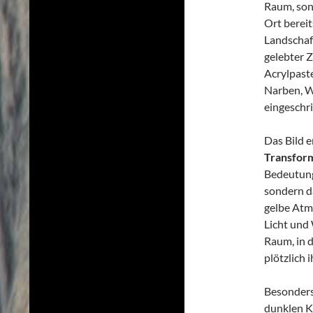
Raum, sond
Ort bereit
Landschaf
gelebter Z
Acrylpast
Narben, We
eingeschri
Das Bild e
Transfor
Bedeutung.
sondern d
gelbe Atm
Licht und
Raum, in 
plötzlich 
Besonders
dunklen Ku