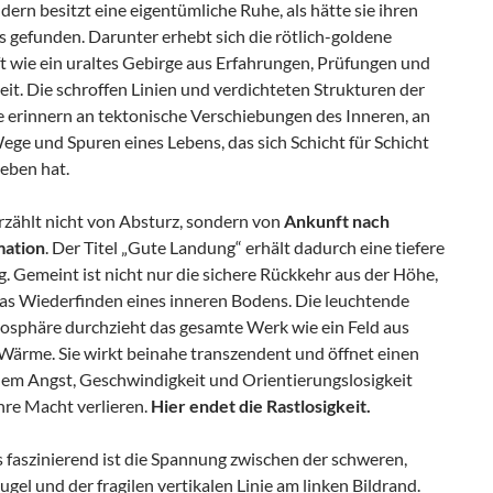
ern besitzt eine eigentümliche Ruhe, als hätte sie ihren
s gefunden. Darunter erhebt sich die rötlich-goldene
t wie ein uraltes Gebirge aus Erfahrungen, Prüfungen und
eit. Die schroffen Linien und verdichteten Strukturen der
e erinnern an tektonische Verschiebungen des Inneren, an
ge und Spuren eines Lebens, das sich Schicht für Schicht
eben hat.
rzählt nicht von Absturz, sondern von
Ankunft nach
mation
. Der Titel „Gute Landung“ erhält dadurch eine tiefere
 Gemeint ist nicht nur die sichere Rückkehr aus der Höhe,
as Wiederfinden eines inneren Bodens. Die leuchtende
osphäre durchzieht das gesamte Werk wie ein Feld aus
 Wärme. Sie wirkt beinahe transzendent und öffnet einen
dem Angst, Geschwindigkeit und Orientierungslosigkeit
ihre Macht verlieren.
Hier endet die Rastlosigkeit.
 faszinierend ist die Spannung zwischen der schweren,
gel und der fragilen vertikalen Linie am linken Bildrand.