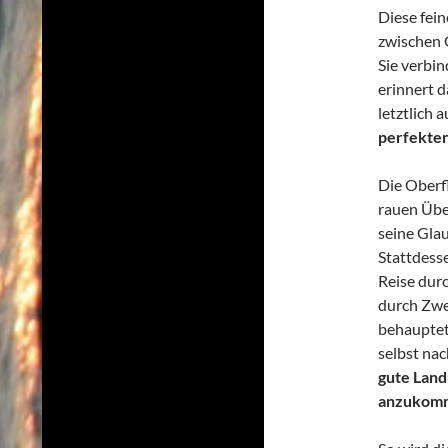
Diese fei
zwischen 
Sie verbi
erinnert d
letztlich 
perfekten
Die Oberf
rauen Übe
seine Glau
Stattdesse
Reise durc
durch Zwei
behauptet 
selbst na
gute Land
anzukom