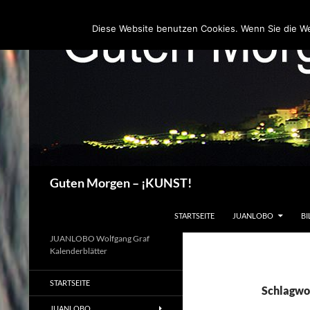
Zum
Inhalt
Diese Website benutzen Cookies. Wenn Sie die W
springen
Suchen
Guten Morgen – ¡KUNST!
STARTSEITE
JUANLOBO
BI
JUANLOBO Wolfgang Graf
Kalenderblätter
STARTSEITE
Schlagwo
JUANLOBO