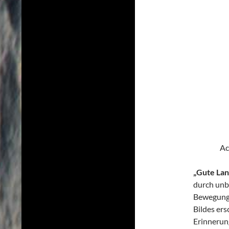
Ac
„Gute La
durch unbe
Bewegung 
Bildes ers
Erinnerun