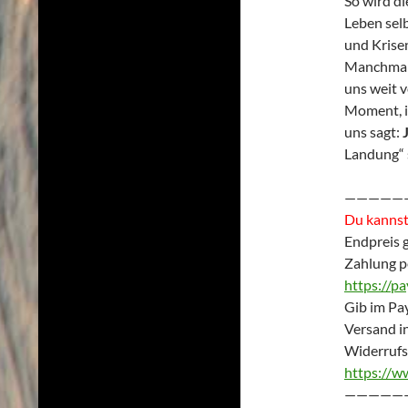
So wird di
Leben sel
und Krise
Manchmal 
uns weit v
Moment, i
uns sagt:
Landung“ s
—————
Du kannst 
Endpreis 
Zahlung p
https://p
Gib im Pay
Versand i
Widerrufs
https://w
—————