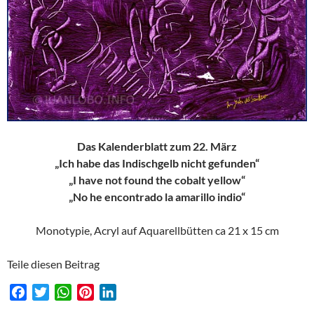
Das Kalenderblatt zum 22. März
„Ich habe das Indischgelb nicht gefunden“
„I have not found the cobalt yellow“
„No he encontrado la amarillo indio“
Monotypie, Acryl auf Aquarellbütten ca 21 x 15 cm
Teile diesen Beitrag
F
T
W
P
L
a
w
h
i
i