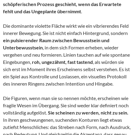
schöpferischen Prozess geschieht, wenn das Erwartete
fehlt und das Ungeplante übernimmt
.
Die dominante violette Fläche wirkt wie ein vibrierendes Feld
innerer Bewegung. Sie ist nicht einfach Hintergrund, sondern
ein pulsierender Raum zwischen Bewusstsein und
Unterbewusstsein
, in dem sich Formen erheben, wieder
vergehen und neu formieren. Linien tauchen auf wie spontane
Eingebungen,
roh, ungezähmt, fast tastend
, als würden sie
sich erst im Moment ihres Erscheinens selbst verstehen. Es ist
ein Spiel aus Kontrolle und Loslassen, ein visuelles Protokoll
des inneren Ringens zwischen Intention und Hingabe.
Die Figuren, wenn man sie so nennen möchte, erscheinen wie
fragile Wesen im Übergang. Sie sind weder klar definiert noch
vollständig aufgelöst.
Sie scheinen zu werden, nicht zu sein.
In ihren geschwungenen, suchenden Konturen liegt etwas
zutiefst Menschliches: das Streben nach Form, nach Ausdruck,
nach Bedeutung. Und gleichzeitig die Akzeptanz, dass genau