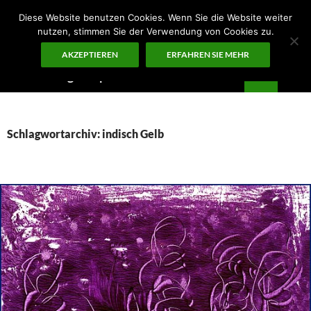
Zum
Diese Website benutzen Cookies. Wenn Sie die Website weiter
Inhalt
nutzen, stimmen Sie der Verwendung von Cookies zu.
springen
AKZEPTIEREN
ERFAHREN SIE MEHR
Suchen
Guten Morgen – ¡KUNST!
PRIMÄR
MENÜ
Schlagwortarchiv: indisch Gelb