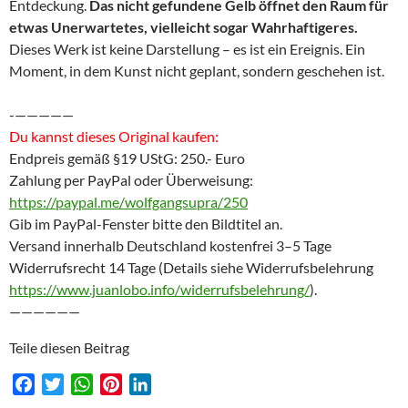
Entdeckung.
Das nicht gefundene Gelb öffnet den Raum für
etwas Unerwartetes, vielleicht sogar Wahrhaftigeres.
Dieses Werk ist keine Darstellung – es ist ein Ereignis. Ein
Moment, in dem Kunst nicht geplant, sondern geschehen ist.
-—————
Du kannst dieses Original kaufen:
Endpreis gemäß §19 UStG: 250.- Euro
Zahlung per PayPal oder Überweisung:
https://paypal.me/wolfgangsupra/250
Gib im PayPal-Fenster bitte den Bildtitel an.
Versand innerhalb Deutschland kostenfrei 3–5 Tage
Widerrufsrecht 14 Tage (Details siehe Widerrufsbelehrung
https://www.juanlobo.info/widerrufsbelehrung/
).
——————
Teile diesen Beitrag
F
T
W
P
L
a
w
h
i
i