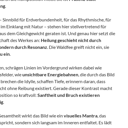
ung
.
 Sinnbild für Erdverbundenheit, für das Rhythmische, für
im Einklang mit Natur – stehen hier stellvertretend für
 aus dem Gleichgewicht geraten ist. Und genau hier setzt die
schaft des Werkes an:
Heilung geschieht nicht durch
 sondern durch Resonanz
. Die Waldfee greift nicht ein, sie
u ein
.
en, schrägen Linien im Vordergrund wirken dabei wie
felder, wie
unsichtbare Energiebahnen
, die durch das Bild
e brechen die Idylle, schaffen Tiefe, erinnern daran, dass
icht ohne Reibung existiert. Gerade dieser Kontrast macht
ition so kraftvoll:
Sanftheit und Bruch existieren
ig
.
Gesamtheit wirkt das Bild wie ein
visuelles Mantra
, das
 spricht, sondern sich langsam im Inneren entfaltet. Es lädt