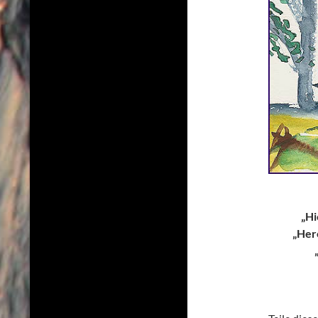
„Hi
„Here