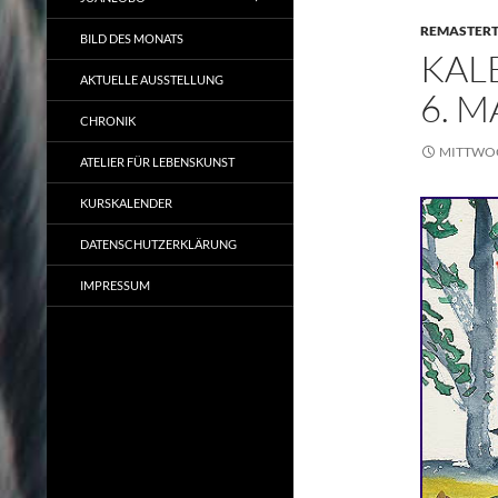
REMASTER
BILD DES MONATS
KAL
AKTUELLE AUSSTELLUNG
6. M
CHRONIK
MITTWOCH
ATELIER FÜR LEBENSKUNST
KURSKALENDER
DATENSCHUTZERKLÄRUNG
IMPRESSUM