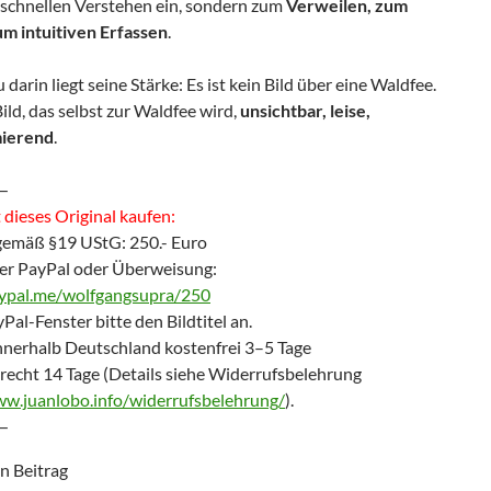
 schnellen Verstehen ein, sondern zum
Verweilen, zum
um intuitiven Erfassen
.
darin liegt seine Stärke: Es ist kein Bild über eine Waldfee.
 Bild, das selbst zur Waldfee wird,
unsichtbar, leise,
mierend
.
—
dieses Original kaufen:
gemäß §19 UStG: 250.- Euro
er PayPal oder Überweisung:
aypal.me/wolfgangsupra/250
Pal-Fenster bitte den Bildtitel an.
nnerhalb Deutschland kostenfrei 3–5 Tage
recht 14 Tage (Details siehe Widerrufsbelehrung
ww.juanlobo.info/widerrufsbelehrung/
).
—
en Beitrag