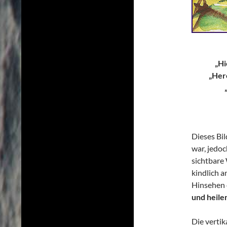
„Hi
„Here
Dieses Bi
war, jedoc
sichtbare 
kindlich 
Hinsehen 
und heile
Die verti