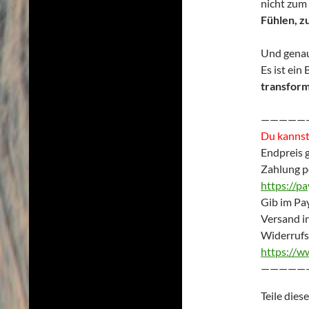
nicht zum
Fühlen, z
Und genau 
Es ist ein
transfor
—————
Du kannst 
Endpreis 
Zahlung p
https://p
Gib im Pay
Versand i
Widerrufs
https://w
—————
Teile dies