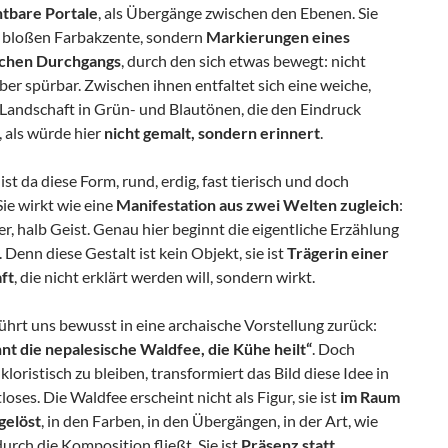
htbare Portale
, als Übergänge zwischen den Ebenen. Sie
e bloßen Farbakzente, sondern
Markierungen eines
schen Durchgangs
, durch den sich etwas bewegt: nicht
aber spürbar. Zwischen ihnen entfaltet sich eine weiche,
 Landschaft in Grün- und Blautönen, die den Eindruck
, als würde hier
nicht gemalt, sondern erinnert
.
st da diese Form, rund, erdig, fast tierisch und doch
Sie wirkt wie eine
Manifestation aus zwei Welten zugleich
:
r, halb Geist. Genau hier beginnt die eigentliche Erzählung
. Denn diese Gestalt ist kein Objekt, sie ist
Trägerin einer
aft
, die nicht erklärt werden will, sondern wirkt.
führt uns bewusst in eine archaische Vorstellung zurück:
nt die nepalesische Waldfee, die Kühe heilt“
. Doch
lkloristisch zu bleiben, transformiert das Bild diese Idee in
loses. Die Waldfee erscheint nicht als Figur, sie ist
im Raum
gelöst
, in den Farben, in den Übergängen, in der Art, wie
durch die Komposition fließt. Sie ist
Präsenz statt