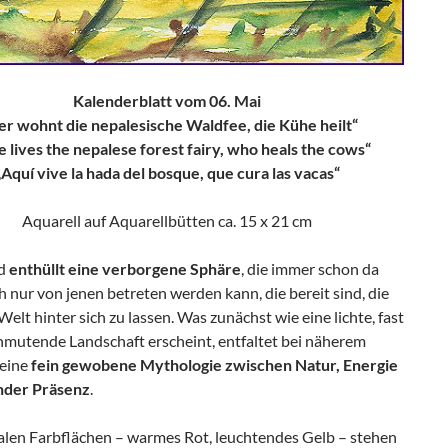
Kalenderblatt vom 06. Mai
er wohnt die nepalesische Waldfee, die Kühe heilt“
 lives the nepalese forest fairy, who heals the cows“
„Aquí vive la hada del bosque, que cura las vacas“
Aquarell auf Aquarellbütten ca. 15 x 21 cm
ld
enthüllt eine verborgene Sphäre
, die immer schon da
h nur von jenen betreten werden kann, die bereit sind, die
Welt hinter sich zu lassen. Was zunächst wie eine lichte, fast
anmutende Landschaft erscheint, entfaltet bei näherem
eine
fein gewobene Mythologie zwischen Natur, Energie
nder Präsenz
.
kalen Farbflächen – warmes Rot, leuchtendes Gelb – stehen