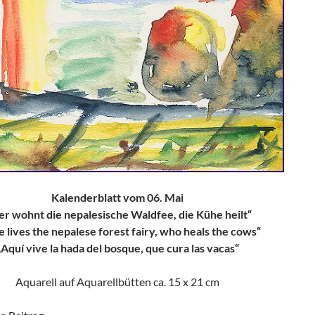
Kalenderblatt vom 06. Mai
er wohnt die nepalesische Waldfee, die Kühe heilt“
 lives the nepalese forest fairy, who heals the cows“
„Aquí vive la hada del bosque, que cura las vacas“
Aquarell auf Aquarellbütten ca. 15 x 21 cm