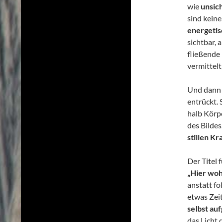
wie
unsic
sind kein
energeti
sichtbar, 
fließende
vermittelt
Und dann i
entrückt. 
halb Körpe
des Bildes
stillen Kr
Der Titel 
„Hier woh
anstatt fo
etwas Zeit
selbst auf
das Licht 