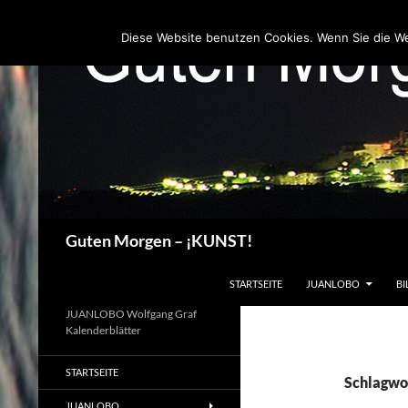
Zum
Inhalt
Diese Website benutzen Cookies. Wenn Sie die W
springen
Suchen
Guten Morgen – ¡KUNST!
STARTSEITE
JUANLOBO
BI
JUANLOBO Wolfgang Graf
Kalenderblätter
STARTSEITE
Schlagwor
JUANLOBO