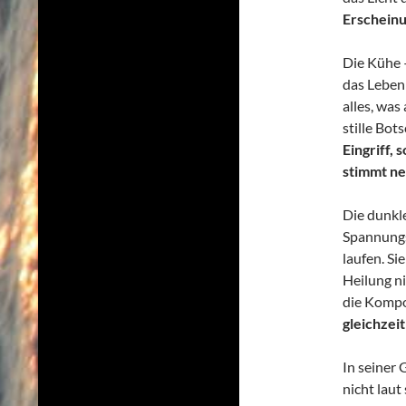
Erschein
Die Kühe –
das Leben 
alles, was
stille Bot
Eingriff,
stimmt ne
Die dunkl
Spannungs
laufen. Si
Heilung n
die Kompos
gleichzeit
In seiner 
nicht laut