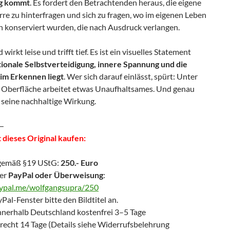
g kommt
. Es fordert den Betrachtenden heraus, die eigene
rre zu hinterfragen und sich zu fragen, wo im eigenen Leben
 konserviert wurden, die nach Ausdruck verlangen.
 wirkt leise und trifft tief. Es ist ein visuelles Statement
ionale Selbstverteidigung, innere Spannung und die
 im Erkennen liegt
. Wer sich darauf einlässt, spürt: Unter
n Oberfläche arbeitet etwas Unaufhaltsames. Und genau
t seine nachhaltige Wirkung.
—
 dieses Original kaufen:
gemäß §19 UStG:
250.- Euro
er
PayPal oder Überweisung
:
aypal.me/wolfgangsupra/250
Pal-Fenster bitte den Bildtitel an.
nnerhalb Deutschland kostenfrei 3–5 Tage
recht 14 Tage (Details siehe Widerrufsbelehrung