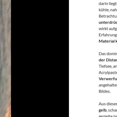
darin lieg
kühle, na
Betrachtu
unterdrüc
wirkt aufg
Erfahrunge
Material 
Das domina
der Dista
Tiefsee, a
Acrylpaste
Verwerfu
angehalte
Bildes.
Aus dieser
gelb
, scha
gezielte I