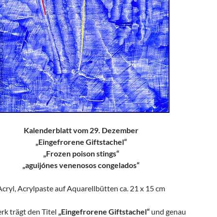
Kalenderblatt vom 29. Dezember
„Eingefrorene Giftstachel“
„Frozen poison stings“
„aguijónes venenosos congelados“
Acryl, Acrylpaste auf Aquarellbütten ca. 21 x 15 cm
rk trägt den Titel
„Eingefrorene Giftstachel“
und genau