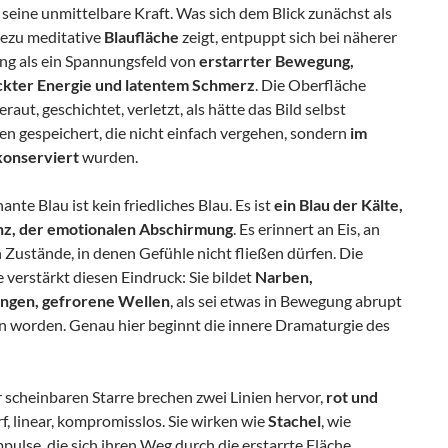
t seine unmittelbare Kraft. Was sich dem Blick zunächst als
hezu meditative
Blaufläche
zeigt, entpuppt sich bei näherer
ng als ein Spannungsfeld von
erstarrter Bewegung,
kter Energie und latentem Schmerz
. Die Oberfläche
eraut, geschichtet, verletzt, als hätte das Bild selbst
n gespeichert, die nicht einfach vergehen, sondern
im
konserviert
wurden.
nte Blau ist kein friedliches Blau. Es ist
ein Blau der Kälte,
nz, der emotionalen Abschirmung
. Es erinnert an Eis, an
n Zustände, in denen Gefühle nicht fließen dürfen. Die
 verstärkt diesen Eindruck: Sie bildet
Narben,
ngen, gefrorene Wellen
, als sei etwas in Bewegung abrupt
n worden. Genau hier beginnt die innere Dramaturgie des
 scheinbaren Starre brechen zwei Linien hervor,
rot und
rf, linear, kompromisslos. Sie wirken wie
Stachel
, wie
mpulse, die sich ihren Weg durch die erstarrte Fläche