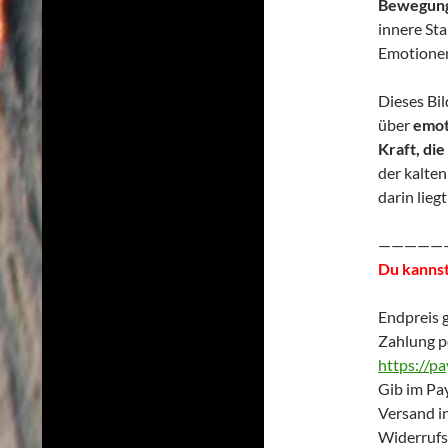
Bewegun
innere Sta
Emotionen
Dieses Bild
über
emot
Kraft, die
der kalte
darin lieg
—————
Du kannst
Endpreis 
Zahlung p
https://p
Gib im Pay
Versand i
Widerrufs