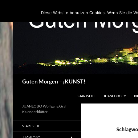
Zum
Inhalt
Diese Website benutzen Cookies. Wenn Sie die W
springen
Suchen
Guten Morgen – ¡KUNST!
STARTSEITE
JUANLOBO
BI
JUANLOBO Wolfgang Graf
Kalenderblätter
STARTSEITE
Schlagwor
JUANLOBO