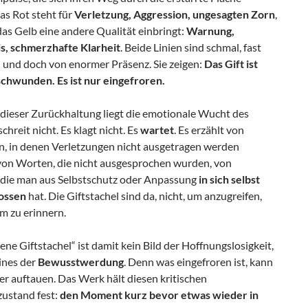
as Rot steht für
Verletzung, Aggression, ungesagten Zorn
,
as Gelb eine andere Qualität einbringt:
Warnung,
s, schmerzhafte Klarheit
. Beide Linien sind schmal, fast
h und doch von enormer Präsenz. Sie zeigen:
Das Gift ist
schwunden. Es ist nur eingefroren.
 dieser Zurückhaltung liegt die emotionale Wucht des
schreit nicht. Es klagt nicht. Es
wartet
. Es erzählt von
 in denen Verletzungen nicht ausgetragen werden
von Worten, die nicht ausgesprochen wurden, von
 die man aus Selbstschutz oder Anpassung
in sich selbst
ossen
hat. Die Giftstachel sind da, nicht, um anzugreifen,
m zu erinnern.
ene Giftstachel“ ist damit kein Bild der Hoffnungslosigkeit,
ines der
Bewusstwerdung
. Denn was eingefroren ist, kann
r auftauen. Das Werk hält diesen kritischen
ustand fest:
den Moment kurz bevor etwas wieder in