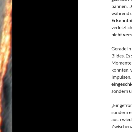
bahnen. D
während d
Erkenntni
verletzlic
nicht ver
Gerade in
Bildes. Es 
Momenten,
konnten, 
Impulsen,
eingeschl
sondern u
„Eingefror
sondern e
auch wiede
Zwischenz