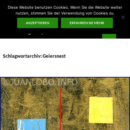
Zum
Diese Website benutzen Cookies. Wenn Sie die Website weiter
Inhalt
nutzen, stimmen Sie der Verwendung von Cookies zu.
springen
AKZEPTIEREN
ERFAHREN SIE MEHR
Suchen
Guten Morgen – ¡KUNST!
PRIMÄR
MENÜ
Schlagwortarchiv: Geiersnest