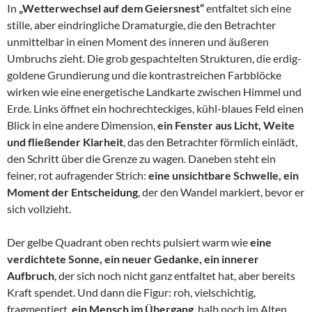
In
„Wetterwechsel auf dem Geiersnest“
entfaltet sich eine
stille, aber eindringliche Dramaturgie, die den Betrachter
unmittelbar in einen Moment des inneren und äußeren
Umbruchs zieht. Die grob gespachtelten Strukturen, die erdig-
goldene Grundierung und die kontrastreichen Farbblöcke
wirken wie eine energetische Landkarte zwischen Himmel und
Erde. Links öffnet ein hochrechteckiges, kühl-blaues Feld einen
Blick in eine andere Dimension,
ein Fenster aus Licht, Weite
und fließender Klarheit
, das den Betrachter förmlich einlädt,
den Schritt über die Grenze zu wagen. Daneben steht ein
feiner, rot aufragender Strich:
eine unsichtbare Schwelle, ein
Moment der Entscheidung
, der den Wandel markiert, bevor er
sich vollzieht.
Der gelbe Quadrant oben rechts pulsiert warm wie
eine
verdichtete Sonne, ein neuer Gedanke, ein innerer
Aufbruch
, der sich noch nicht ganz entfaltet hat, aber bereits
Kraft spendet. Und dann die Figur: roh, vielschichtig,
fragmentiert,
ein Mensch im Übergang
, halb noch im Alten