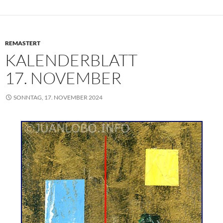
o
e
A
r
d
o
r
p
e
I
k
p
s
n
REMASTERT
t
KALENDERBLATT
17. NOVEMBER
SONNTAG, 17. NOVEMBER 2024