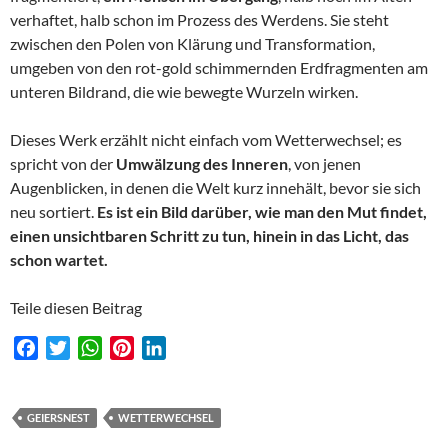
verhaftet, halb schon im Prozess des Werdens. Sie steht
zwischen den Polen von Klärung und Transformation,
umgeben von den rot-gold schimmernden Erdfragmenten am
unteren Bildrand, die wie bewegte Wurzeln wirken.
Dieses Werk erzählt nicht einfach vom Wetterwechsel; es
spricht von der
Umwälzung des Inneren
, von jenen
Augenblicken, in denen die Welt kurz innehält, bevor sie sich
neu sortiert.
Es ist ein Bild darüber, wie man den Mut findet,
einen unsichtbaren Schritt zu tun, hinein in das Licht, das
schon wartet.
Teile diesen Beitrag
F
T
W
P
L
a
w
h
i
i
c
i
a
n
n
e
t
t
t
k
GEIERSNEST
WETTERWECHSEL
b
t
s
e
e