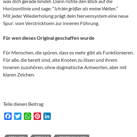
was dich gerade bindet. Dann richte den Blick auf die
Horizontlinie und sage: “
Ich bin größer als meine Wellen.
”
Mit jeder Wiederholung prägt dein Nervensystem eine neue
Spur: vom Verstricktsein zur inneren Führung.
Für wen dieses Original geschaffen wurde
Für Menschen, die spüren, dass es mehr gibt als Funktionieren.
Für alle, die bereit sind, alte Knoten zu lösen und ihrem
Inneren zuzuhören, ohne dogmatische Antworten, aber mit
klaren Zeichen.
Teile diesen Beitrag
F
T
W
P
L
a
w
h
i
i
c
i
a
n
n