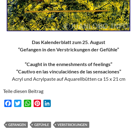
Das Kalenderblatt zum 25. August
“Gefangen in den Verstrickungen der Gefühle”
“Caught in the enmeshments of feelings”
“Cautivo en las vinculaciónes de las sensaciones”
Acryl und Acrylpaste auf Aquarellbütten ca 15 x 21 cm
Teile diesen Beitrag
F
T
W
P
L
a
w
h
i
i
c
i
a
n
n
e
t
t
t
k
GEFANGEN
GEFÜHLE
VERSTRICKUNGEN
b
t
s
e
e