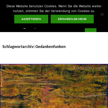
Zum
Diese Website benutzen Cookies. Wenn Sie die Website weiter
Inhalt
nutzen, stimmen Sie der Verwendung von Cookies zu.
springen
AKZEPTIEREN
ERFAHREN SIE MEHR
Suchen
Guten Morgen – ¡KUNST!
PRIMÄR
MENÜ
Schlagwortarchiv: Gedankenfunken