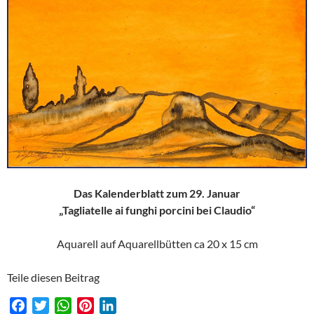
Das Kalenderblatt zum 29. Januar
„Tagliatelle ai funghi porcini bei Claudio“
Aquarell auf Aquarellbütten ca 20 x 15 cm
Teile diesen Beitrag
F
T
W
P
L