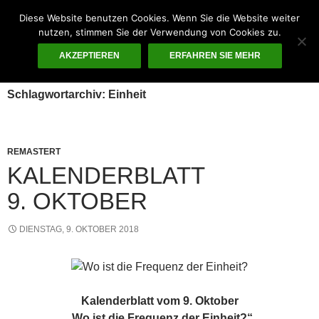
Zum
Diese Website benutzen Cookies. Wenn Sie die Website weiter
Inhalt
Suchen
nutzen, stimmen Sie der Verwendung von Cookies zu.
Guten Morgen – ¡KUNST!
springen
AKZEPTIEREN
ERFAHREN SIE MEHR
PRIMÄR
MENÜ
Schlagwortarchiv: Einheit
REMASTERT
KALENDERBLATT
9. OKTOBER
DIENSTAG, 9. OKTOBER 2018
Kalenderblatt vom 9. Oktober
„Wo ist die Frequenz der Einheit?“