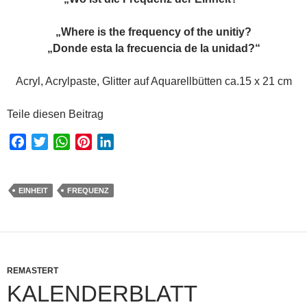
„Where is the frequency of the unitiy?
„Donde esta la frecuencia de la unidad?“
Acryl, Acrylpaste, Glitter auf Aquarellbütten ca.15 x 21 cm
Teile diesen Beitrag
F
T
W
P
L
a
w
h
i
i
c
i
a
n
n
e
t
t
t
k
EINHEIT
FREQUENZ
b
t
s
e
e
o
e
A
r
d
o
r
p
e
I
k
p
s
n
REMASTERT
t
KALENDERBLATT