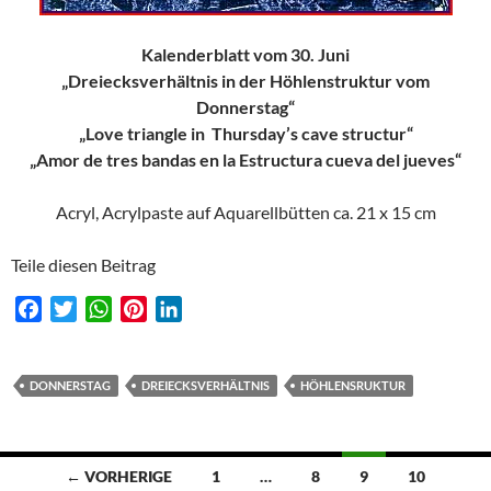
Kalenderblatt vom 30. Juni
„Dreiecksverhältnis in der Höhlenstruktur vom
Donnerstag“
„Love triangle in Thursday’s cave structur“
„Amor de tres bandas en la Estructura cueva del jueves“
Acryl, Acrylpaste auf Aquarellbütten ca. 21 x 15 cm
Teile diesen Beitrag
F
T
W
P
L
a
w
h
i
i
c
i
a
n
n
e
t
t
t
k
DONNERSTAG
DREIECKSVERHÄLTNIS
HÖHLENSRUKTUR
b
t
s
e
e
o
e
A
r
d
o
r
p
e
I
Beitragsnavigation
← VORHERIGE
1
…
8
9
10