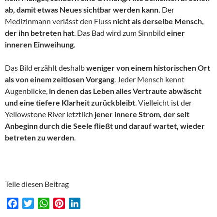
ab, damit etwas Neues sichtbar werden kann.
Der
Medizinmann verlässt den Fluss
nicht als derselbe Mensch,
der ihn betreten hat
. Das Bad wird zum Sinnbild
einer
inneren Einweihung
.
Das Bild erzählt deshalb
weniger von einem historischen Ort
als von einem zeitlosen Vorgang
. Jeder Mensch kennt
Augenblicke,
in denen das Leben alles Vertraute abwäscht
und eine tiefere Klarheit zurückbleibt
. Vielleicht ist der
Yellowstone River letztlich
jener innere Strom, der seit
Anbeginn durch die Seele fließt und darauf wartet, wieder
betreten zu werden
.
Teile diesen Beitrag
F
T
W
P
L
a
w
h
i
i