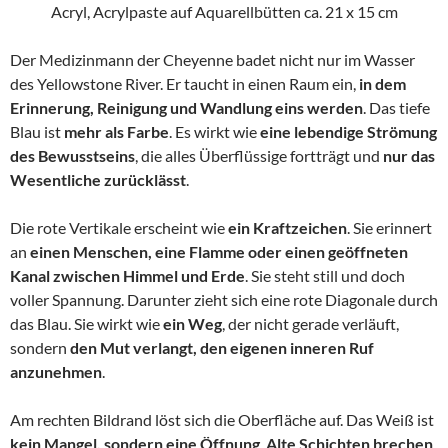
Acryl, Acrylpaste auf Aquarellbütten ca. 21 x 15 cm
Der Medizinmann der Cheyenne badet nicht nur im Wasser
des Yellowstone River. Er taucht in einen Raum ein,
in dem
Erinnerung, Reinigung und Wandlung eins werden
. Das tiefe
Blau ist
mehr als Farbe
. Es wirkt wie
eine lebendige Strömung
des Bewusstseins
, die alles Überflüssige fortträgt und
nur das
Wesentliche zurücklässt
.
Die rote Vertikale erscheint wie
ein Kraftzeichen
. Sie erinnert
an
einen Menschen, eine Flamme oder einen geöffneten
Kanal zwischen Himmel und Erde
. Sie steht still und doch
voller Spannung. Darunter zieht sich eine rote Diagonale durch
das Blau. Sie wirkt wie
ein Weg
, der nicht gerade verläuft,
sondern
den Mut verlangt, den eigenen inneren Ruf
anzunehmen
.
Am rechten Bildrand löst sich die Oberfläche auf. Das Weiß ist
kein Mangel, sondern eine Öffnung
.
Alte Schichten brechen