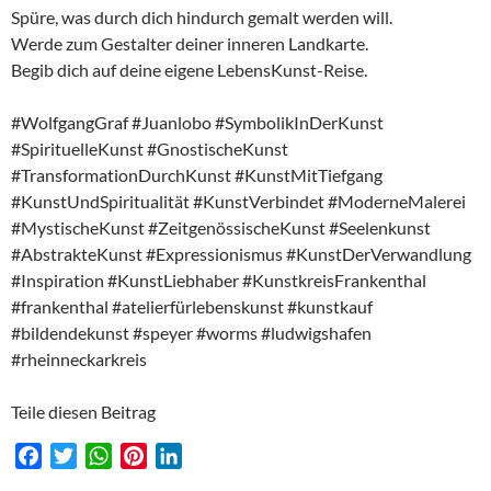
Spüre, was durch dich hindurch gemalt werden will.
Werde zum Gestalter deiner inneren Landkarte.
Begib dich auf deine eigene LebensKunst-Reise.
#WolfgangGraf #Juanlobo #SymbolikInDerKunst
#SpirituelleKunst #GnostischeKunst
#TransformationDurchKunst #KunstMitTiefgang
#KunstUndSpiritualität #KunstVerbindet #ModerneMalerei
#MystischeKunst #ZeitgenössischeKunst #Seelenkunst
#AbstrakteKunst #Expressionismus #KunstDerVerwandlung
#Inspiration #KunstLiebhaber #KunstkreisFrankenthal
#frankenthal #atelierfürlebenskunst #kunstkauf
#bildendekunst #speyer #worms #ludwigshafen
#rheinneckarkreis
Teile diesen Beitrag
F
T
W
P
L
a
w
h
i
i