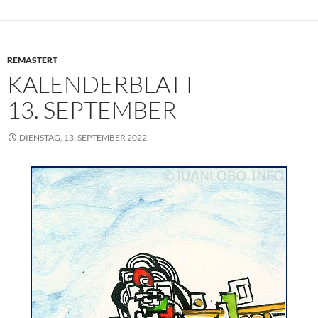
o
e
A
r
d
o
r
p
e
I
k
p
s
n
REMASTERT
t
KALENDERBLATT
13. SEPTEMBER
DIENSTAG, 13. SEPTEMBER 2022