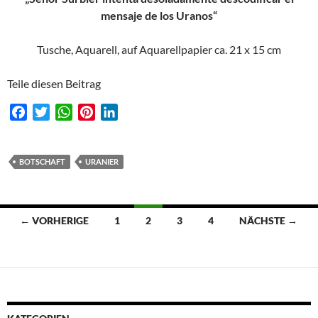
mensaje de los Uranos“
Tusche, Aquarell, auf Aquarellpapier ca. 21 x 15 cm
Teile diesen Beitrag
F
T
W
P
L
a
w
h
i
i
c
i
a
n
n
e
t
t
t
k
BOTSCHAFT
URANIER
b
t
s
e
e
o
e
A
r
d
o
r
p
e
I
Beitragsnavigation
← VORHERIGE
1
2
3
4
NÄCHSTE →
k
p
s
n
t