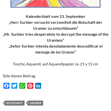
Kalenderblatt vom 13. September
„Herr Surbier versucht verzweifelt die Botschaft der
Uranier zu entschlüsseln“
„Mr. Surbier tries desperately to decrypt the message of the
Uranians“
„Señor Surbier intenta desoladamente descodificar el
mensaje de los Uranos“
Tusche, Aquarell, auf Aquarellpapier ca. 21 x 15 cm
Teile diesen Beitrag
F
T
W
P
L
a
w
h
i
i
c
i
a
n
n
e
t
t
t
k
BOTSCHAFT
URANIER
b
t
s
e
e