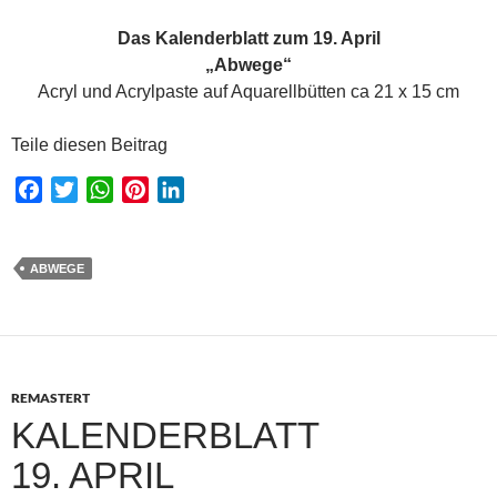
Das Kalenderblatt zum 19. April
„Abwege“
Acryl und Acrylpaste auf Aquarellbütten ca 21 x 15 cm
Teile diesen Beitrag
F
T
W
P
L
a
w
h
i
i
c
i
a
n
n
e
t
t
t
k
ABWEGE
b
t
s
e
e
o
e
A
r
d
o
r
p
e
I
k
p
s
n
REMASTERT
t
KALENDERBLATT
19. APRIL