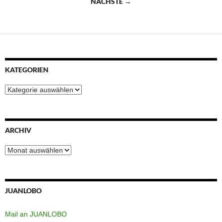
t
NÄCHSTE →
KATEGORIEN
Kategorien
ARCHIV
Archiv
JUANLOBO
Mail an JUANLOBO