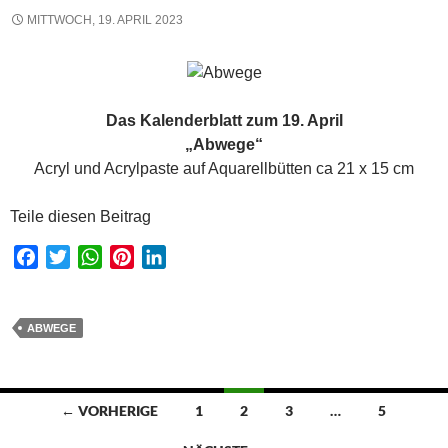
MITTWOCH, 19. APRIL 2023
Das Kalenderblatt zum 19. April
„Abwege“
Acryl und Acrylpaste auf Aquarellbütten ca 21 x 15 cm
Teile diesen Beitrag
F
T
W
P
L
a
w
h
i
i
c
i
a
n
n
e
t
t
t
k
ABWEGE
b
t
s
e
e
o
e
A
r
d
o
r
p
e
I
Beitragsnavigation
← VORHERIGE
1
2
3
…
5
k
p
s
n