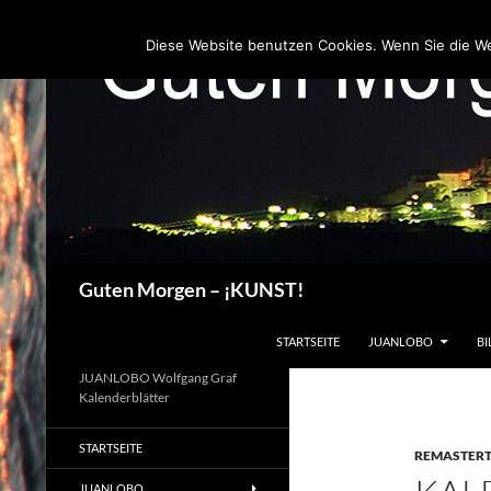
Zum
Inhalt
Diese Website benutzen Cookies. Wenn Sie die W
springen
Suchen
Guten Morgen – ¡KUNST!
STARTSEITE
JUANLOBO
BI
JUANLOBO Wolfgang Graf
Kalenderblätter
STARTSEITE
REMASTER
JUANLOBO