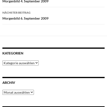
Morgenbild 4. September 2009
o
r
p
e
I
k
p
s
n
NÄCHSTER BEITRAG
t
Morgenbild 6. September 2009
KATEGORIEN
Kategorien
ARCHIV
Archiv