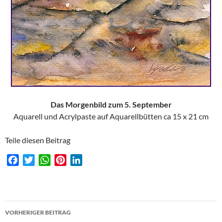
Das Morgenbild zum 5. September
Aquarell und Acrylpaste auf Aquarellbütten ca 15 x 21 cm
Teile diesen Beitrag
F
T
W
P
L
a
w
h
i
i
c
i
a
n
n
e
t
t
t
k
Beitragsnavigation
b
t
s
e
e
VORHERIGER BEITRAG
o
e
A
r
d