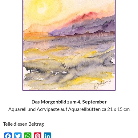
Das Morgenbild zum 4. September
Aquarell und Acrylpaste auf Aquarellbütten ca 21 x 15 cm
Teile diesen Beitrag
F
T
W
P
L