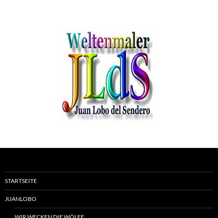
STARTSEITE
JUANLOBO
WIR WECKEN DIE WÖLFE