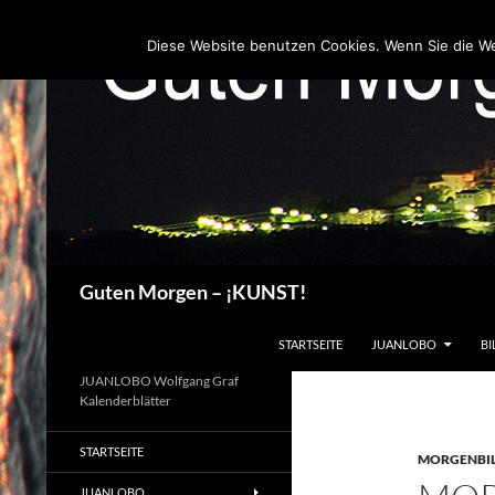
Zum
Inhalt
Diese Website benutzen Cookies. Wenn Sie die W
springen
Suchen
Guten Morgen – ¡KUNST!
STARTSEITE
JUANLOBO
BI
JUANLOBO Wolfgang Graf
Kalenderblätter
STARTSEITE
MORGENBI
JUANLOBO