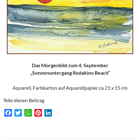
Das Morgenbild zum 4. September
„Sonnenuntergang Rodakino Beach“
Aquarell, Farbkarton auf Aquarellpapier ca 21 x 15 cm
Teile diesen Beitrag
F
T
W
P
L
a
w
h
i
i
c
i
a
n
n
e
t
t
t
k