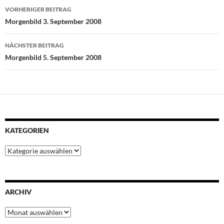
Beitragsnavigation
b
t
s
e
e
VORHERIGER BEITRAG
o
e
A
r
d
Morgenbild 3. September 2008
o
r
p
e
I
k
p
s
n
NÄCHSTER BEITRAG
t
Morgenbild 5. September 2008
KATEGORIEN
Kategorien
ARCHIV
Archiv