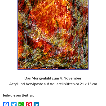
Das Morgenbild zum 4. November
Acryl und Acrylpaste auf Aquarellbütten ca 21 x 15 cm
Teile diesen Beitrag
F
T
W
P
L