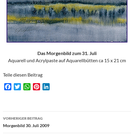
Das Morgenbild zum 31. Juli
Aquarell und Acrylpaste auf Aquarellbütten ca 15 x 21 cm
Teile diesen Beitrag
F
T
W
P
L
a
w
h
i
i
c
i
a
n
n
e
t
t
t
k
Beitragsnavigation
b
t
s
e
e
VORHERIGER BEITRAG
o
e
A
r
d
Morgenbild 30. Juli 2009
o
r
p
e
I