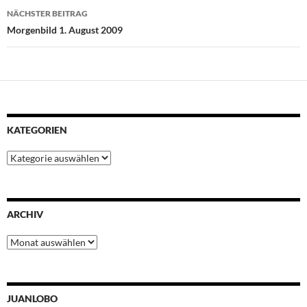
k
p
s
n
NÄCHSTER BEITRAG
t
Morgenbild 1. August 2009
KATEGORIEN
Kategorien
ARCHIV
Archiv
JUANLOBO