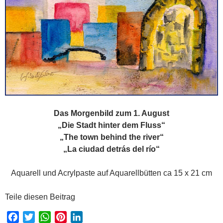
Das Morgenbild zum 1. August
„Die Stadt hinter dem Fluss“
„The town behind the river“
„La ciudad detrás del río“
Aquarell und Acrylpaste auf Aquarellbütten ca 15 x 21 cm
Teile diesen Beitrag
F
T
W
P
L