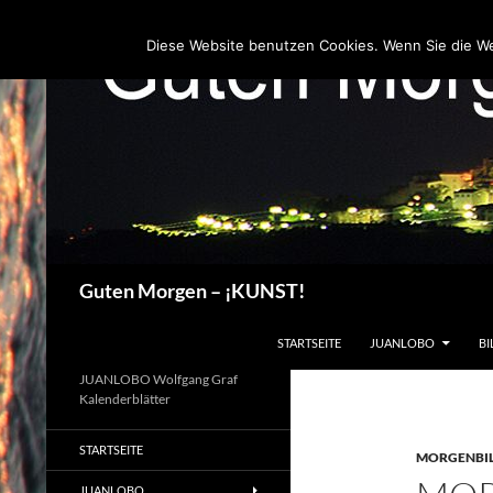
Zum
Inhalt
Diese Website benutzen Cookies. Wenn Sie die W
springen
Suchen
Guten Morgen – ¡KUNST!
STARTSEITE
JUANLOBO
BI
JUANLOBO Wolfgang Graf
Kalenderblätter
STARTSEITE
MORGENBI
JUANLOBO