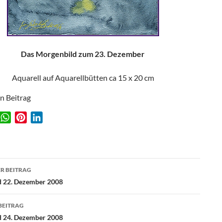
Das Morgenbild zum 23. Dezember
Aquarell auf Aquarellbütten ca 15 x 20 cm
en Beitrag
W
P
L
w
h
i
i
a
n
n
t
t
k
agsnavigation
s
e
e
R BEITRAG
A
r
d
d 22. Dezember 2008
p
e
I
p
s
n
BEITRAG
t
d 24. Dezember 2008