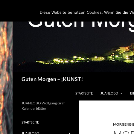
Zum
Inhalt
Diese Website benutzen Cookies. Wenn Sie die W
springen
Suchen
Guten Morgen – ¡KUNST!
STARTSEITE
JUANLOBO
BI
JUANLOBO Wolfgang Graf
Kalenderblätter
STARTSEITE
MORGENBI
JUANLOBO