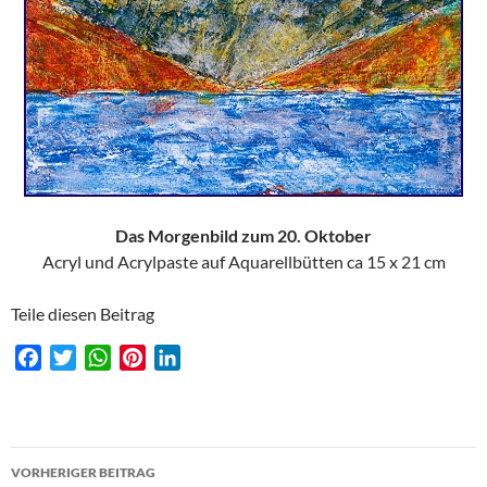
Das Morgenbild zum 20. Oktober
Acryl und Acrylpaste auf Aquarellbütten ca 15 x 21 cm
Teile diesen Beitrag
F
T
W
P
L
a
w
h
i
i
c
i
a
n
n
e
t
t
t
k
Beitragsnavigation
b
t
s
e
e
VORHERIGER BEITRAG