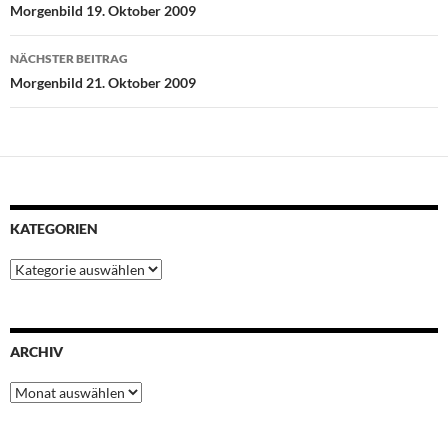
o
e
A
r
d
Morgenbild 19. Oktober 2009
o
r
p
e
I
k
p
s
n
NÄCHSTER BEITRAG
t
Morgenbild 21. Oktober 2009
KATEGORIEN
Kategorien
ARCHIV
Archiv