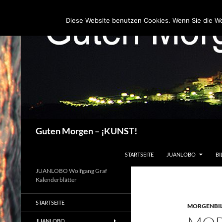
Zum
Inhalt
Diese Website benutzen Cookies. Wenn Sie die W
springen
Suchen
Guten Morgen – ¡KUNST!
STARTSEITE
JUANLOBO
BI
JUANLOBO Wolfgang Graf
Kalenderblätter
STARTSEITE
MORGENBI
JUANLOBO