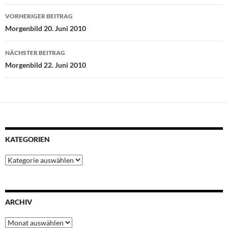
Beitragsnavigation
b
t
s
e
e
VORHERIGER BEITRAG
o
e
A
r
d
Morgenbild 20. Juni 2010
o
r
p
e
I
k
p
s
n
NÄCHSTER BEITRAG
t
Morgenbild 22. Juni 2010
KATEGORIEN
Kategorien
ARCHIV
Archiv