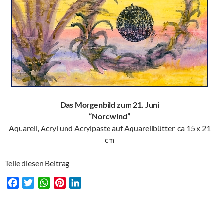
Das Morgenbild zum 21. Juni
“Nordwind”
Aquarell, Acryl und Acrylpaste auf Aquarellbütten ca 15 x 21
cm
Teile diesen Beitrag
F
T
W
P
L
a
w
h
i
i
c
i
a
n
n
e
t
t
t
k