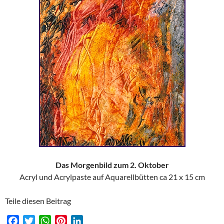
Das Morgenbild zum 2. Oktober
Acryl und Acrylpaste auf Aquarellbütten ca 21 x 15 cm
Teile diesen Beitrag
F
T
W
P
L