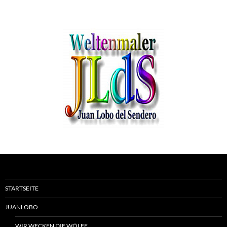
STARTSEITE
JUANLOBO
WIR WECKEN DIE WÖLFE