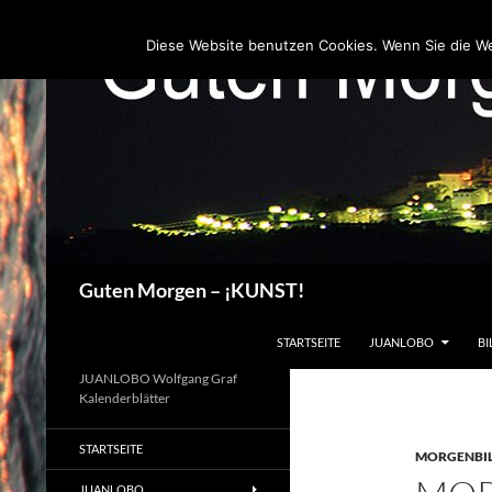
Zum
Inhalt
Diese Website benutzen Cookies. Wenn Sie die W
springen
Suchen
Guten Morgen – ¡KUNST!
STARTSEITE
JUANLOBO
BI
JUANLOBO Wolfgang Graf
Kalenderblätter
STARTSEITE
MORGENBI
JUANLOBO