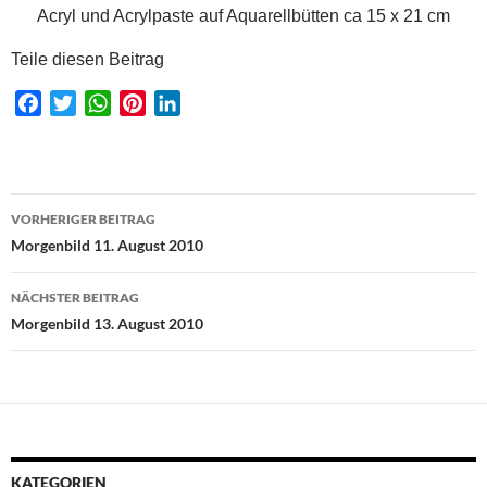
Acryl und Acrylpaste auf Aquarellbütten ca 15 x 21 cm
Teile diesen Beitrag
F
T
W
P
L
a
w
h
i
i
c
i
a
n
n
e
t
t
t
k
Beitragsnavigation
b
t
s
e
e
VORHERIGER BEITRAG
o
e
A
r
d
Morgenbild 11. August 2010
o
r
p
e
I
k
p
s
n
NÄCHSTER BEITRAG
t
Morgenbild 13. August 2010
KATEGORIEN