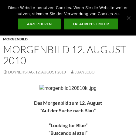
Zum
Diese Website benutzen Cookies. Wenn Sie die Website weiter
Inhalt
Suchen
nutzen, stimmen Sie der Verwendung von Cookies zu.
Guten Morgen – ¡KUNST!
springen
AKZEPTIEREN
ERFAHREN SIE MEHR
PRIMÄR
MENÜ
MORGENBILD
MORGENBILD 12. AUGUST
2010
DONNERSTAG, 12. AUGUST 2010
JUANLOBO
Das Morgenbild zum 12. August
“Auf der Suche nach Blau”
“Looking for Blue”
“Buscando al azul”