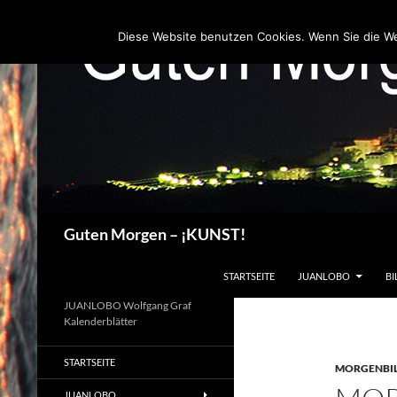
Zum
Inhalt
Diese Website benutzen Cookies. Wenn Sie die W
springen
Suchen
Guten Morgen – ¡KUNST!
STARTSEITE
JUANLOBO
BI
JUANLOBO Wolfgang Graf
Kalenderblätter
STARTSEITE
MORGENBI
JUANLOBO