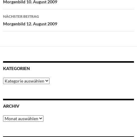
Morgenbild 10. August 2009
o
r
p
e
I
k
p
s
n
NÄCHSTER BEITRAG
t
Morgenbild 12. August 2009
KATEGORIEN
Kategorien
ARCHIV
Archiv