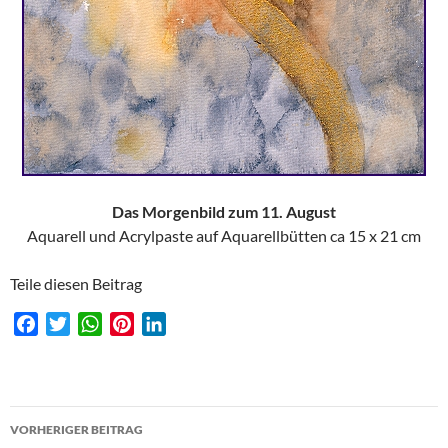
Das Morgenbild zum 11. August
Aquarell und Acrylpaste auf Aquarellbütten ca 15 x 21 cm
Teile diesen Beitrag
F
T
W
P
L
a
w
h
i
i
c
i
a
n
n
e
t
t
t
k
Beitragsnavigation
b
t
s
e
e
VORHERIGER BEITRAG
o
e
A
r
d