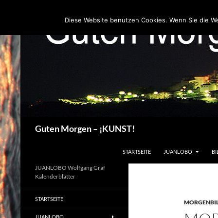
Zum
Inhalt
Diese Website benutzen Cookies. Wenn Sie die W
springen
Suchen
Guten Morgen – ¡KUNST!
STARTSEITE
JUANLOBO
BI
JUANLOBO Wolfgang Graf
Kalenderblätter
STARTSEITE
MORGENBI
JUANLOBO