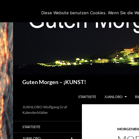
Zum
Inhalt
Diese Website benutzen Cookies. Wenn Sie die W
springen
Suchen
Guten Morgen – ¡KUNST!
STARTSEITE
JUANLOBO
BI
JUANLOBO Wolfgang Graf
Kalenderblätter
STARTSEITE
MORGENBI
JUANLOBO