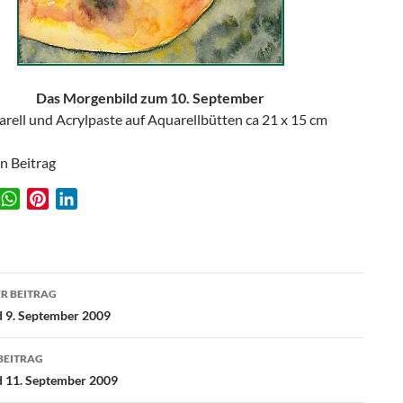
Das Morgenbild zum 10. September
rell und Acrylpaste auf Aquarellbütten ca 21 x 15 cm
en Beitrag
W
P
L
w
h
i
i
a
n
n
t
t
k
agsnavigation
s
e
e
R BEITRAG
A
r
d
 9. September 2009
p
e
I
p
s
n
BEITRAG
t
 11. September 2009