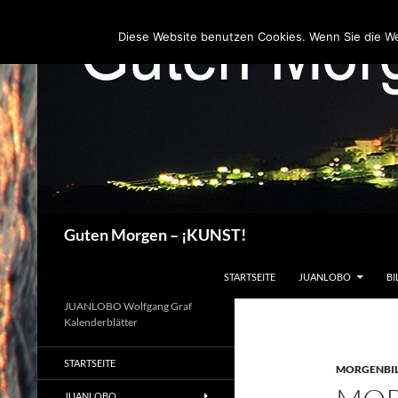
Zum
Inhalt
Diese Website benutzen Cookies. Wenn Sie die W
springen
Suchen
Guten Morgen – ¡KUNST!
STARTSEITE
JUANLOBO
BI
JUANLOBO Wolfgang Graf
Kalenderblätter
STARTSEITE
MORGENBI
JUANLOBO