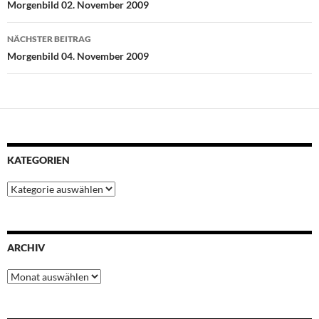
Morgenbild 02. November 2009
o
r
p
e
I
k
p
s
n
NÄCHSTER BEITRAG
t
Morgenbild 04. November 2009
KATEGORIEN
Kategorien
ARCHIV
Archiv