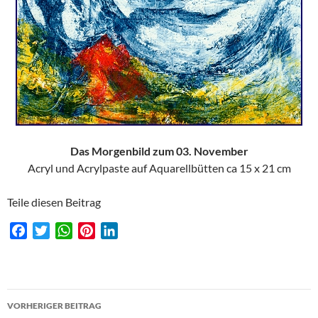
Das Morgenbild zum 03. November
Acryl und Acrylpaste auf Aquarellbütten ca 15 x 21 cm
Teile diesen Beitrag
F
T
W
P
L
a
w
h
i
i
c
i
a
n
n
e
t
t
t
k
Beitragsnavigation
b
t
s
e
e
VORHERIGER BEITRAG
o
e
A
r
d