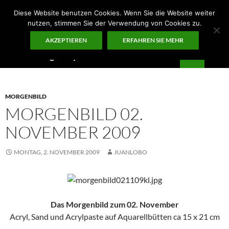
Zum
Diese Website benutzen Cookies. Wenn Sie die Website weiter
Inhalt
nutzen, stimmen Sie der Verwendung von Cookies zu.
springen
AKZEPTIEREN
ERFAHREN SIE MEHR
Suchen
Guten Morgen – ¡KUNST!
PRIMÄR
MENÜ
MORGENBILD
MORGENBILD 02.
NOVEMBER 2009
MONTAG, 2. NOVEMBER 2009
JUANLOBO
Das Morgenbild zum 02. November
Acryl, Sand und Acrylpaste auf Aquarellbütten ca 15 x 21 cm