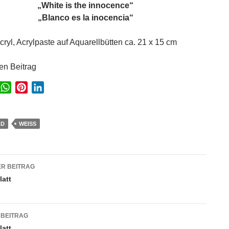
„White is the innocence“
„Blanco es la inocencia“
cryl, Acrylpaste auf Aquarellbütten ca. 21 x 15 cm
sen Beitrag
W
P
L
w
h
i
i
a
n
n
t
t
k
LD
WEISS
s
e
e
A
r
d
agsnavigation
p
e
I
R BEITRAG
p
s
n
latt
t
 BEITRAG
latt