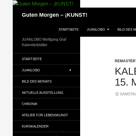
Zum
Inhalt
Suchen
Guten Morgen – ¡KUNST!
springen
STARTSEITE
JUANLOBO
BILD DES 
JUANLOBO Wolfgang Graf
Kalenderblätter
STARTSEITE
REMASTER
KAL
JUANLOBO
15.
BILD DES MONATS
AKTUELLE AUSSTELLUNG
SAMSTAG
CHRONIK
ATELIER FÜR LEBENSKUNST
KURSKALENDER