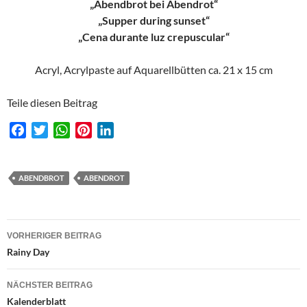
„Abendbrot bei Abendrot“
„Supper during sunset“
„Cena durante luz crepuscular“
Acryl, Acrylpaste auf Aquarellbütten ca. 21 x 15 cm
Teile diesen Beitrag
F
T
W
P
L
a
w
h
i
i
c
i
a
n
n
e
t
t
t
k
ABENDBROT
ABENDROT
b
t
s
e
e
o
e
A
r
d
Beitragsnavigation
o
r
p
e
I
VORHERIGER BEITRAG
k
p
s
n
Rainy Day
t
NÄCHSTER BEITRAG
Kalenderblatt