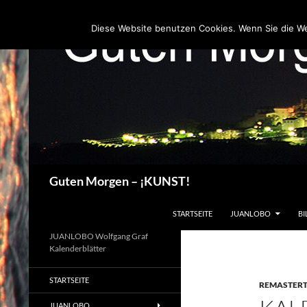
Zum
Inhalt
Diese Website benutzen Cookies. Wenn Sie die W
springen
Suchen
Guten Morgen – ¡KUNST!
STARTSEITE
JUANLOBO
BI
JUANLOBO Wolfgang Graf
Kalenderblätter
STARTSEITE
REMASTER
JUANLOBO