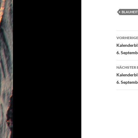
c
i
e
t
BLAUHEIT
b
t
o
e
Beitr
o
r
VORHERIGE
k
Kalenderbl
6. Septemb
NÄCHSTER 
Kalenderbl
6. Septemb